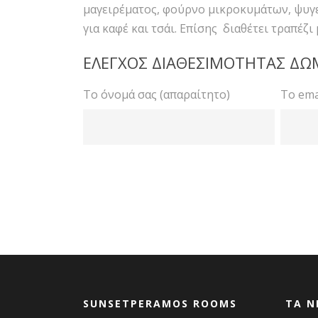
μαγειρέματος, φούρνο μικροκυμάτων, ψυγε
για καφέ και τσάι. Επίσης διαθέτει τραπέζι 
ΕΛΕΓΧΟΣ ΔΙΑΘΕΣΙΜΟΤΗΤΑΣ ΔΩ
Το όνομά σας (απαραίτητο)
Το ema
SUNSETPERAMOS ROOMS
ΤΑ Ν