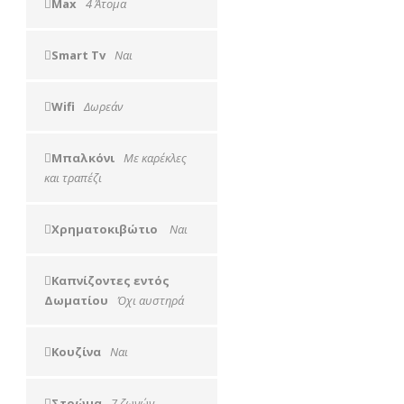
Max
4 Άτομα
Smart Tv
Ναι
Wifi
Δωρεάν
Μπαλκόνι
Με καρέκλες
και τραπέζι
Χρηματοκιβώτιο
Ναι
Καπνίζοντες εντός
Δωματίου
Όχι αυστηρά
Κουζίνα
Ναι
Στρώμα
7 ζωνών