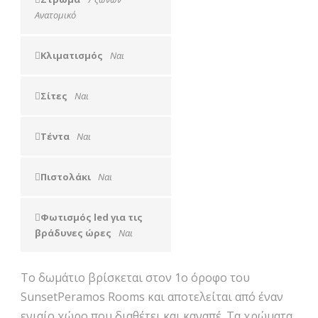
Ανατομικό
Κλιματισμός
Ναι
Σίτες
Ναι
Τέντα
Ναι
Πιστολάκι
Ναι
Φωτισμός led για τις
βράδυνες ώρες
Ναι
Το δωμάτιο βρίσκεται στον 1ο όροφο του
SunsetPeramos Rooms και αποτελείται από έναν
ενιαίο χώρο που διαθέτει και καναπέ. Τα χρώματα